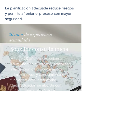
La planificación adecuada reduce riesgos
y permite afrontar el proceso con mayor
seguridad.
20 años
de experiencia
acumulada
Solicitar consulta inicial
Más de 20 años de experiencia
acumulada en el ámbito jurídico, con
intervención en procedimientos
administrativos y conocimiento del
funcionamiento institucional.
Cada actuación se aborda con
análisis previo, planificación
estructurada y evaluación realista de
las posibilidades del caso.